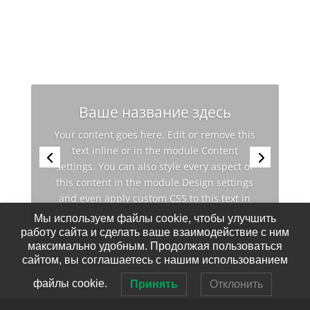
Ваше название здесь
Your content goes here. Edit or remove this
text inline or in the module Content
settings. You can also style every aspect of
this content in the module Design settings
and even apply custom CSS to this text in
the module Advanced settings.
Мы используем файлы cookie, чтобы улучшить
работу сайта и сделать ваше взаимодействие с ним
максимально удобным. Продолжая пользоваться
сайтом, вы соглашаетесь с нашим использованием
файлы cookie.
Принять
Отклонить